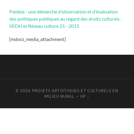
Paideia - une démarche d'observation et d'évaluation
des politiques publiques au regard des droits culturels -
IIEDH et Réseau culture 21 - 2015
[mdocs_media_attachment]
© 2026
PROJETS ARTISTIQUES ET CULTURELS EN
MILIEU RURAL
—
UP ↑