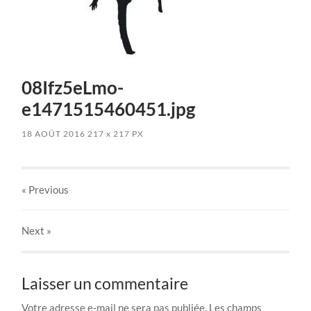
08Ifz5eLmo-
e1471515460451.jpg
18 AOÛT 2016
217
x
217 PX
« Previous
Next
»
Laisser un commentaire
Votre adresse e-mail ne sera pas publiée.
Les champs