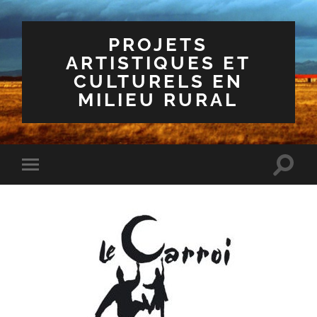
PROJETS
ARTISTIQUES ET
CULTURELS EN
MILIEU RURAL
Toggle
Toggle
search
mobile
field
menu